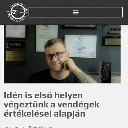
Idén is első helyen
végeztünk a vendégek
értékelései alapján
2022-09-30
Tetováló blog