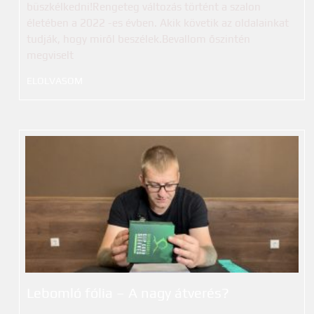
büszkélkedni!Rengeteg változás történt a szalon
életében a 2022 -es évben. Akik követik az oldalainkat
tudják, hogy miről beszélek.Bevallom őszintén
megviselt
ELOLVASOM
Lebomló fólia – A nagy átverés?