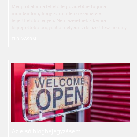
Megpróbálom a lehető legrövidebbre fogni a
mondandóm, hogy az mindenki számára a
legérthetőbb legyen. Nem szeretnék a kémia
legrejtettebb bugyraiba mélyedni, de azért lesz néhány
ELOLVASOM
Az első blogbejegyzésem