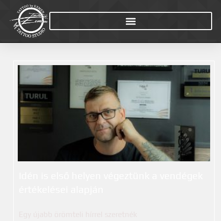
Idén is első helyen végeztünk a vendégek
értékelései alapján
Egy újabb örömteli hírrel szeretnék