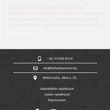
Sziasztok. Először is üdvözlök mindenkit, aki
idelátogatott a weboldalunkra! Köszönjük, hogy szánsz
néhány percet a blogra, az első ilyen írásomra. Napok
óta gondolkodom, mivel lehetne frappánsan indítani…
ELOLVASOM
+36 70 608 8554
info@tattoobyexmen.hu
Békéscsaba, Jókai u. 25.
Adatvédelmi nyilatkozat
Cookie nyilatkozat
Impresszum